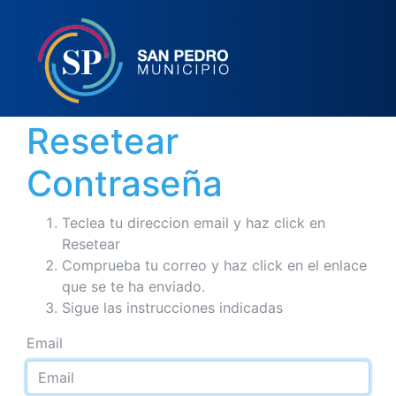
Resetear
Contraseña
Teclea tu direccion email y haz click en
Resetear
Comprueba tu correo y haz click en el enlace
que se te ha enviado.
Sigue las instrucciones indicadas
Email